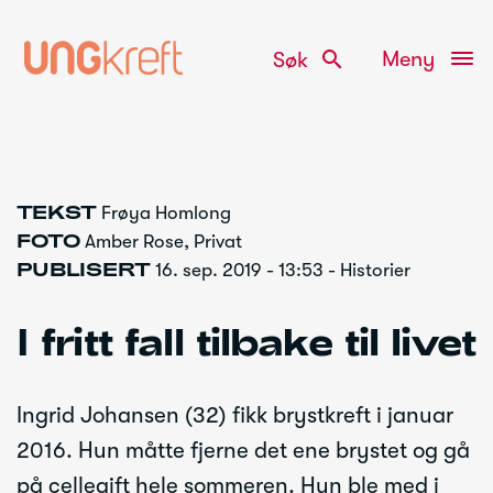
search
Meny
Søk
Gå
TEKST
Frøya Homlong
til
FOTO
Amber Rose, Privat
innhold
PUBLISERT
16. sep. 2019 - 13:53 - Historier
I fritt fall tilbake til livet
Ingrid Johansen (32) fikk brystkreft i januar
2016. Hun måtte fjerne det ene brystet og gå
på cellegift hele sommeren. Hun ble med i