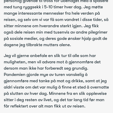
personlig givende til tross for ubehaget med å spasere
med tung ryggsekk i 5-10 timer hver dag. Jeg møtte
mange interessante mennesker fra hele verden på
reisen, og selv om vi var få som vandret i disse tider, så
sitter minnene om hverandre sterkt igjen. Jeg fikk
også dele reisen min med tusenvis av andre pilegrimer
på sosiale medier, og deres gode ønsker hjalp godt de
dagene jeg tilbrakte mutters alene.
Jeg vil gjerne anbefale en slik tur til alle som har
muligheten, men vil advare mot å gjennomføre det
dersom man ikke har forberedt seg grundig.
Pandemien gjorde mye av turen vanskelig å
gjennomføre med tanke på mat og drikke, samt at jeg
aldri visste om det var mulig å finne et sted å overnatte
på slutten av hver dag. Minnene fra en slik opplevelse
sitter i deg resten av livet, og det tar lang tid før man
får reflektert over alt man fikk ut av reisen.