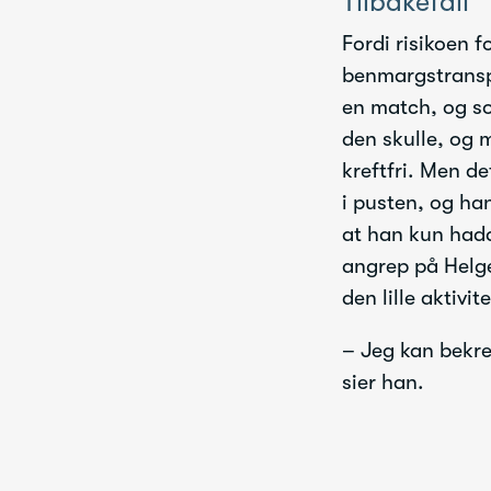
Tilbakefall
Fordi risikoen 
benmargstransp
en match, og s
den skulle, og 
kreftfri. Men de
i pusten, og han
at han kun hadd
angrep på Helge
den lille aktivi
– Jeg kan bekref
sier han.