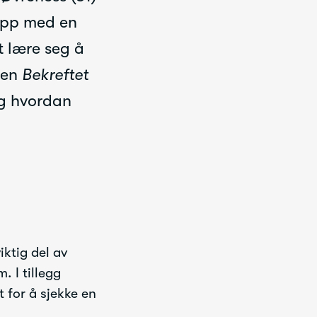
opp med en
t lære seg å
ten
Bekreftet
og hvordan
iktig del av
. I tillegg
 for å sjekke en