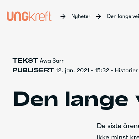
arrow_forward
arrow_forward
Nyheter
Gå
TEKST
Awa Sarr
til
PUBLISERT
12. jan. 2021 - 15:32 - Historier
innhold
Den lange 
De siste åre
ikke minst kr