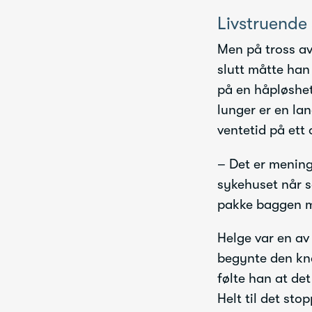
Livstruende
Men på tross av
slutt måtte han
på en håpløshet 
lunger er en la
ventetid på ett 
– Det er meninge
sykehuset når so
pakke baggen 
Helge var en av 
begynte den kn
følte han at de
Helt til det sto