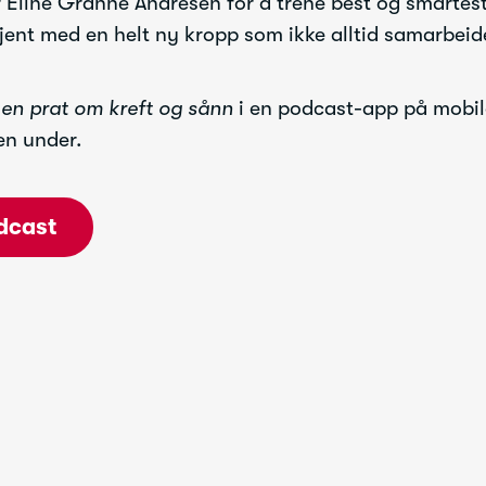
r Eline Granne Andresen for å trene best og smartes
 kjent med en helt ny kropp som ikke alltid samarbei
 en prat om kreft og sånn
i en podcast-app på mobile
en under.
dcast