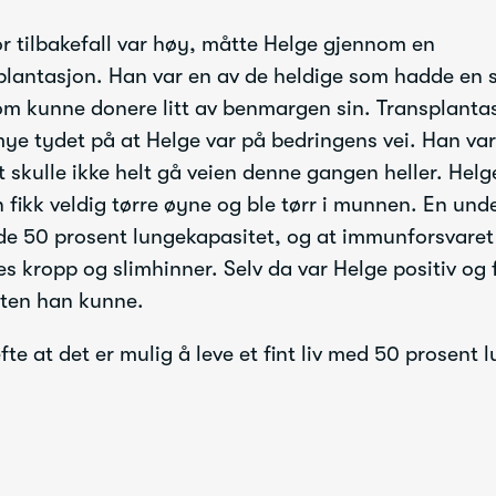
for tilbakefall var høy, måtte Helge gjennom en
lantasjon. Han var en av de heldige som hadde en 
om kunne donere litt av benmargen sin. Transplanta
mye tydet på at Helge var på bedringens vei. Han var 
t skulle ikke helt gå veien denne gangen heller. Helg
 fikk veldig tørre øyne og ble tørr i munnen. En und
e 50 prosent lungekapasitet, og at immunforsvaret 
s kropp og slimhinner. Selv da var Helge positiv og
teten han kunne.
te at det er mulig å leve et fint liv med 50 prosent 