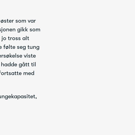
søster som var
sjonen gikk som
jo tross alt
e følte seg tung
ersøkelse viste
hadde gått til
 fortsatte med
lungekapasitet,