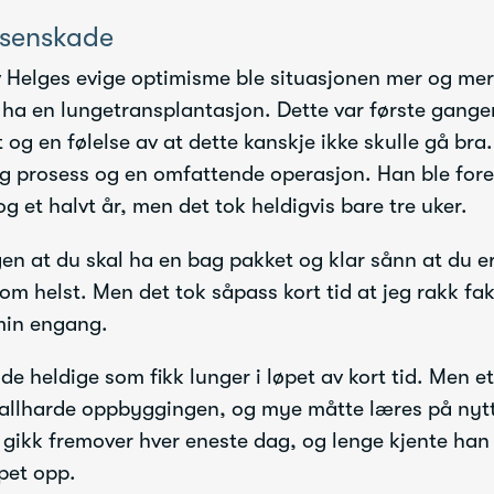
 senskade
 Helges evige optimisme ble situasjonen mer og mer a
 ha en lungetransplantasjon. Dette var første gange
og en følelse av at dette kanskje ikke skulle gå bra.
ng prosess og en omfattende operasjon. Han ble fore
og et halvt år, men det tok heldigvis bare tre uker.
n at du skal ha en bag pakket og klar sånn at du er k
m helst. Men det tok såpass kort tid at jeg rakk fak
min engang.
de heldige som fikk lunger i løpet av kort tid. Men 
allharde oppbyggingen, og mye måtte læres på nytt
t gikk fremover hver eneste dag, og lenge kjente ha
ppet opp.