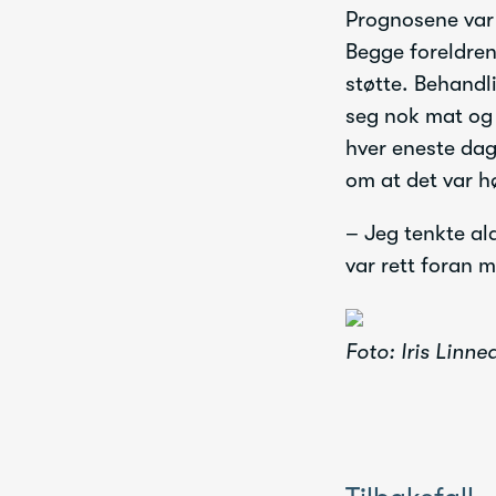
Prognosene var l
Begge foreldre
støtte. Behandli
seg nok mat og 
hver eneste dag,
om at det var hø
– Jeg tenkte al
var rett foran 
Foto: Iris Linn