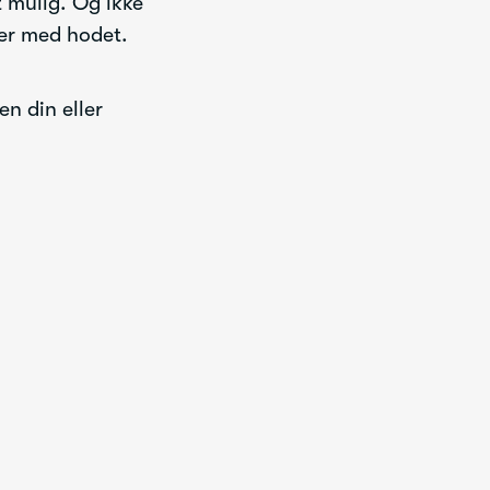
t mulig. Og ikke
der med hodet.
n din eller