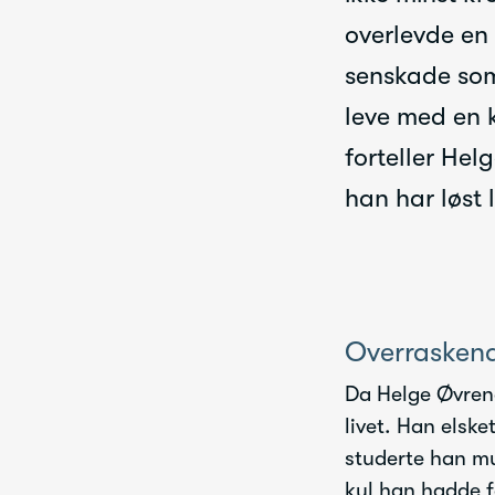
overlevde en
senskade som
leve med en 
forteller Hel
han har løst l
Overrasken
Da Helge Øvrenes
livet. Han elske
studerte han mu
kul han hadde f