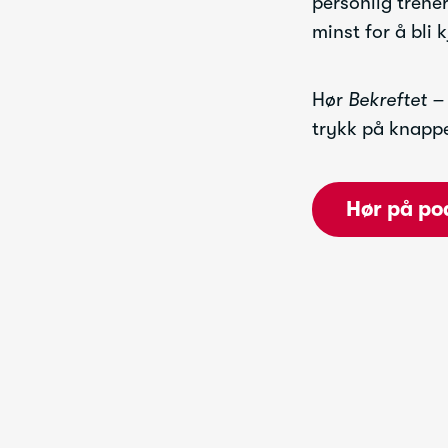
personlig trene
minst for å bli
Hør
Bekreftet –
trykk på knapp
Hør på po