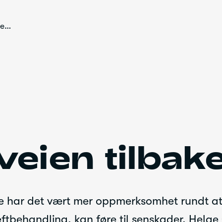
Den lange veien tilbake
veien tilbak
ne har det vært mer oppmerksomhet rundt at 
eftbehandling, kan føre til senskader. Helge