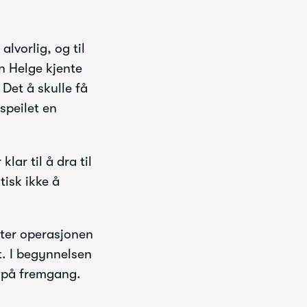
lvorlig, og til
n Helge kjente
 Det å skulle få
speilet en
lar til å dra til
tisk ikke å
etter operasjonen
. I begynnelsen
n på fremgang.