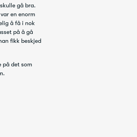
skulle gå bra.
 var en enorm
lig å få i nok
asset på å gå
han fikk beskjed
ke på det som
m.