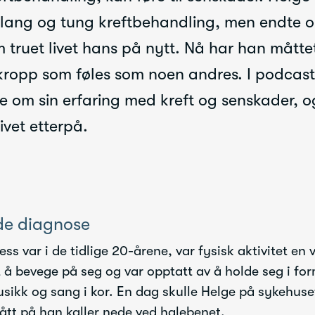
 lang og tung kreftbehandling, men endte 
 truet livet hans på nytt. Nå har han måtte
kropp som føles som noen andres. I podcas
ge om sin erfaring med kreft og senskader, 
ivet etterpå.
de diagnose
s var i de tidlige 20-årene, var fysisk aktivitet en v
t å bevege på seg og var opptatt av å holde seg i form
sikk og sang i kor. En dag skulle Helge på sykehuset
ått på han kaller nede ved halebenet.