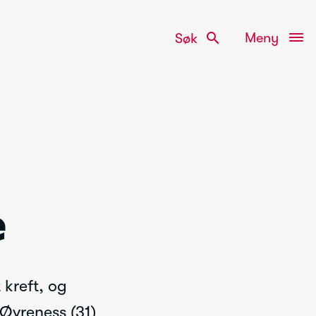
search
Meny
Søk
e
kreft, og
 Øvreness (31)