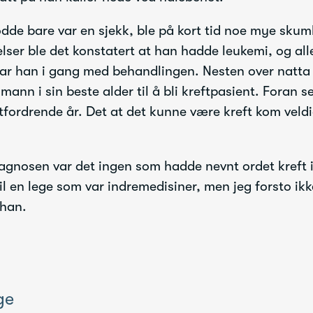
dde bare var en sjekk, ble på kort tid noe mye skuml
lser ble det konstatert at han hadde leukemi, og all
ar han i gang med behandlingen. Nesten over natta 
mann i sin beste alder til å bli kreftpasient. Foran 
utfordrende år. Det at det kunne være kreft kom veld
diagnosen var det ingen som hadde nevnt ordet kreft i
il en lege som var indremedisiner, men jeg forsto ikk
 han.
ge