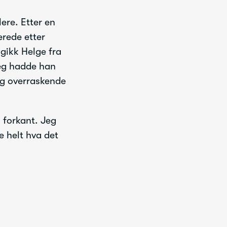
ere. Etter en
erede etter
gikk Helge fra
seg hadde han
ig overraskende
 forkant. Jeg
e helt hva det