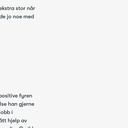
ekstra stor når
rde jo noe med
ositive fyren
lse han gjerne
jobb i
ått hjelp av