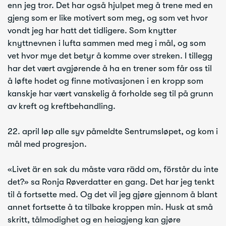
enn jeg tror. Det har også hjulpet meg å trene med en
gjeng som er like motivert som meg, og som vet hvor
vondt jeg har hatt det tidligere. Som knytter
knyttnevnen i lufta sammen med meg i mål, og som
vet hvor mye det betyr å komme over streken. I tillegg
har det vært avgjørende å ha en trener som får oss til
å løfte hodet og finne motivasjonen i en kropp som
kanskje har vært vanskelig å forholde seg til på grunn
av kreft og kreftbehandling.
22. april løp alle syv påmeldte Sentrumsløpet, og kom i
mål med progresjon.
«Livet är en sak du måste vara rädd om, förstår du inte
det?» sa Ronja Røverdatter en gang. Det har jeg tenkt
til å fortsette med. Og det vil jeg gjøre gjennom å blant
annet fortsette å ta tilbake kroppen min. Husk at små
skritt, tålmodighet og en heiagjeng kan gjøre