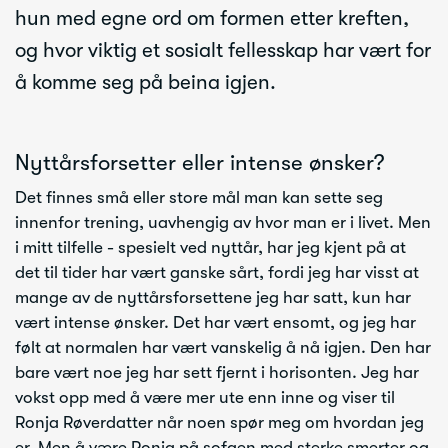
hun med egne ord om formen etter kreften,
og hvor viktig et sosialt fellesskap har vært for
å komme seg på beina igjen.
Nyttårsforsetter eller intense ønsker?
Det finnes små eller store mål man kan sette seg
innenfor trening, uavhengig av hvor man er i livet. Men
i mitt tilfelle - spesielt ved nyttår, har jeg kjent på at
det til tider har vært ganske sårt, fordi jeg har visst at
mange av de nyttårsforsettene jeg har satt, kun har
vært intense ønsker. Det har vært ensomt, og jeg har
følt at normalen har vært vanskelig å nå igjen. Den har
bare vært noe jeg har sett fjernt i horisonten. Jeg har
vokst opp med å være mer ute enn inne og viser til
Ronja Røverdatter når noen spør meg om hvordan jeg
er. Men å være Ronja på sofaen med sterke smerter og