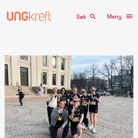
search
Meny
Søk
Gå
til
innhold