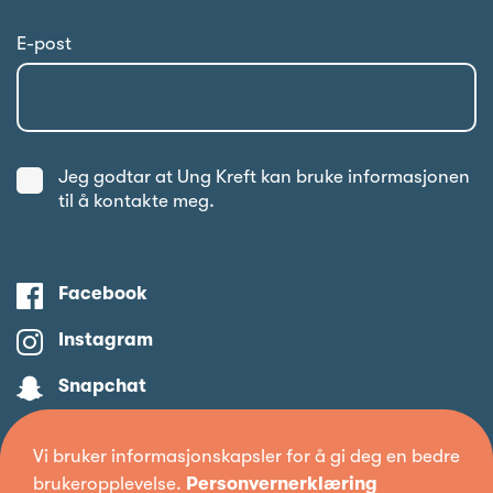
E-post
Jeg godtar at Ung Kreft kan bruke informasjonen
til å kontakte meg.
Facebook
Instagram
Snapchat
Spotify
Vi bruker informasjonskapsler for å gi deg en bedre
Twitter
brukeropplevelse.
Personvernerklæring