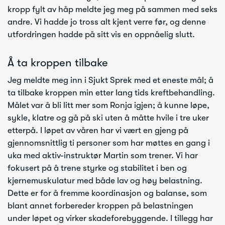
kropp fylt av håp meldte jeg meg på sammen med seks
andre. Vi hadde jo tross alt kjent verre før, og denne
utfordringen hadde på sitt vis en oppnåelig slutt.
Å ta kroppen tilbake
Jeg meldte meg inn i Sjukt Sprek med et eneste mål; å
ta tilbake kroppen min etter lang tids kreftbehandling.
Målet var å bli litt mer som Ronja igjen; å kunne løpe,
sykle, klatre og gå på ski uten å måtte hvile i tre uker
etterpå. I løpet av våren har vi vært en gjeng på
gjennomsnittlig ti personer som har møttes en gang i
uka med aktiv-instruktør Martin som trener. Vi har
fokusert på å trene styrke og stabilitet i ben og
kjernemuskulatur med både lav og høy belastning.
Dette er for å fremme koordinasjon og balanse, som
blant annet forbereder kroppen på belastningen
under løpet og virker skadeforebyggende. I tillegg har