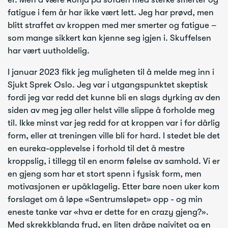
fatigue i fem år har ikke vært lett. Jeg har prøvd, men
blitt straffet av kroppen med mer smerter og fatigue –
som mange sikkert kan kjenne seg igjen i. Skuffelsen
har vært uutholdelig.
I januar 2023 fikk jeg muligheten til å melde meg inn i
Sjukt Sprek Oslo. Jeg var i utgangspunktet skeptisk
fordi jeg var redd det kunne bli en slags dyrking av den
siden av meg jeg aller helst ville slippe å forholde meg
til. Ikke minst var jeg redd for at kroppen var i for dårlig
form, eller at treningen ville bli for hard. I stedet ble det
en eureka-opplevelse i forhold til det å mestre
kroppslig, i tillegg til en enorm følelse av samhold. Vi er
en gjeng som har et stort spenn i fysisk form, men
motivasjonen er upåklagelig. Etter bare noen uker kom
forslaget om å løpe «Sentrumsløpet» opp - og min
eneste tanke var «hva er dette for en crazy gjeng?».
Med skrekkblanda fryd, en liten dråpe naivitet og en