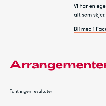
Alle bidrag 
Vi har en eg
Tusen takk 
alt som skjer.
i Rogaland!
Bli med i Fa
Arrangemente
Fant ingen resultater