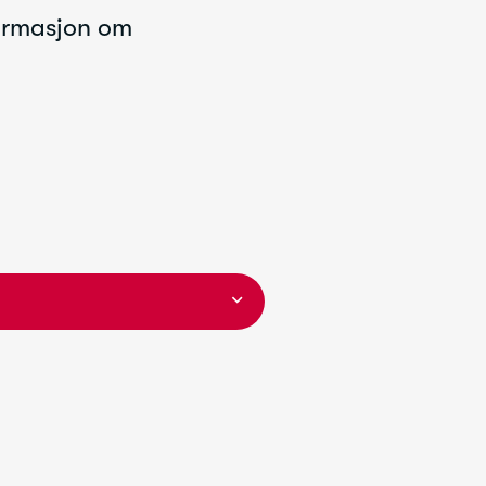
formasjon om
ge pårørende