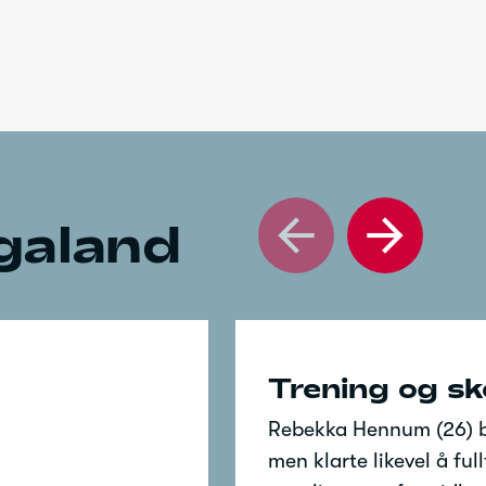
galand
Trening og sk
Rebekka Hennum (26) bl
men klarte likevel å fu