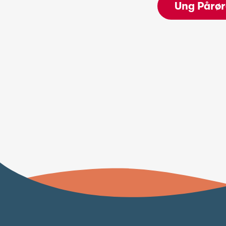
Ung Pårø