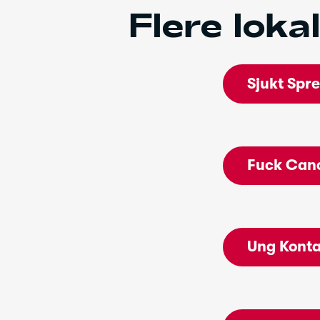
Flere loka
Sjukt Spr
Fuck Can
Ung Konta