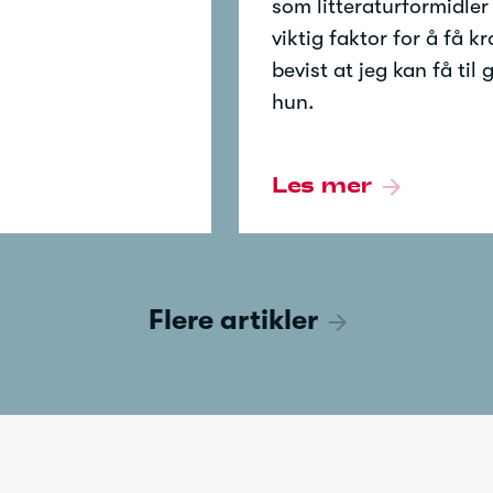
som litteraturformidler
viktig faktor for å få k
bevist at jeg kan få til
hun.
Les mer
Flere artikler