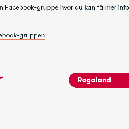
går uavkortet til medlems-aktivitetene våre.
en Facebook-gruppe hvor du kan få mer in
for at du ønsker å støtte unge kreftrammede og un
cebook-gruppen
r