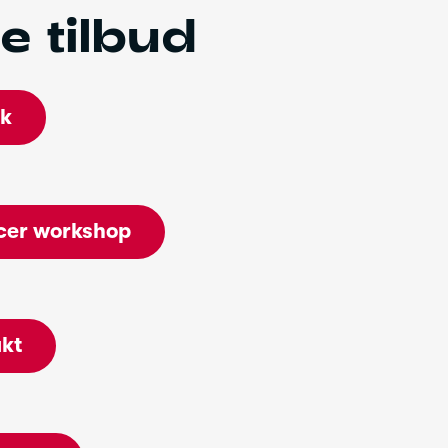
le tilbud
ek
cer workshop
kt