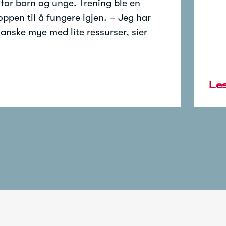
 for barn og unge. Trening ble en
roppen til å fungere igjen. – Jeg har
 ganske mye med lite ressurser, sier
Le