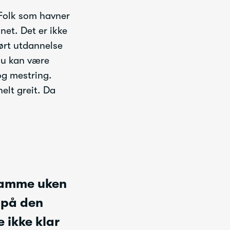
 Folk som havner
net. Det er ikke
ført utdannelse
 du kan være
og mestring.
helt greit. Da
 samme uken
 på den
 ikke klar