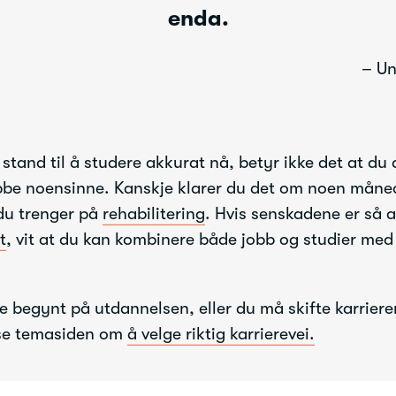
enda.
– Un
i stand til å studere akkurat nå, betyr ikke det at du 
obbe noensinne. Kanskje klarer du det om noen måned
du trenger på
rehabilitering
. Hvis senskadene er så a
t
, vit at du kan kombinere både jobb og studier med
e begynt på utdannelsen, eller du må skifte karriere
ese temasiden om
å velge riktig karrierevei.