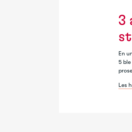
3 
s
En un
5 ble
prose
Les h