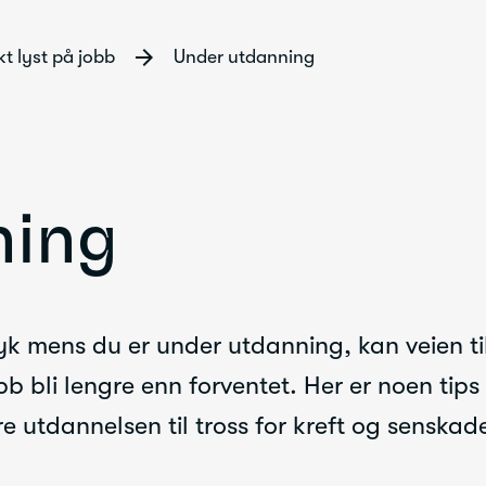
arrow_forward
kt lyst på jobb
Under utdanning
ning
syk mens du er under utdanning, kan veien til
bb bli lengre enn forventet. Her er noen tips
re utdannelsen til tross for kreft og senskade