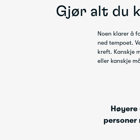
Gjør alt du 
Noen klarer å f
ned tempoet. Vei
kreft. Kanskje m
eller kanskje m
Høyere 
personer 