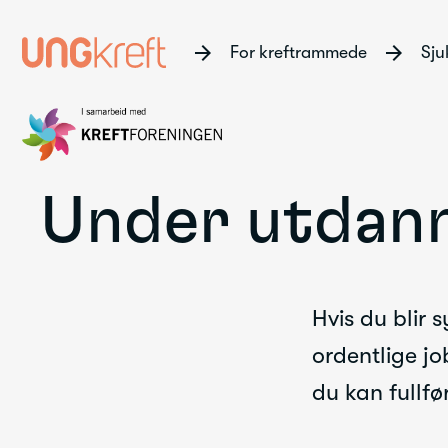
arrow_forward
arrow_forward
For kreftrammede
Sju
Gå
Under utdan
til
innhold
Hvis du blir 
ordentlige jo
du kan fullfø