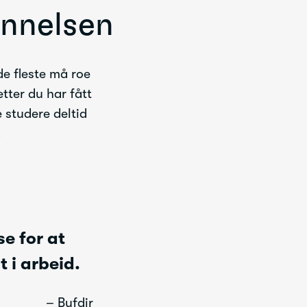
annelsen
de fleste må roe
etter du har fått
e studere deltid
.
e for at
 i arbeid.
– Bufdir