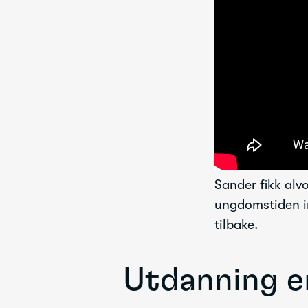
Sander fikk alv
ungdomstiden in
tilbake.
Utdanning er