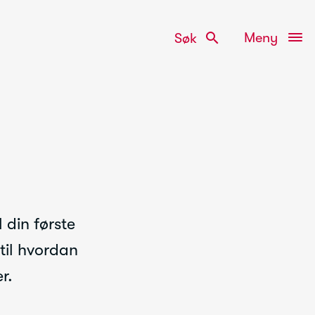
search
Meny
Søk
 din første
 til hvordan
r.