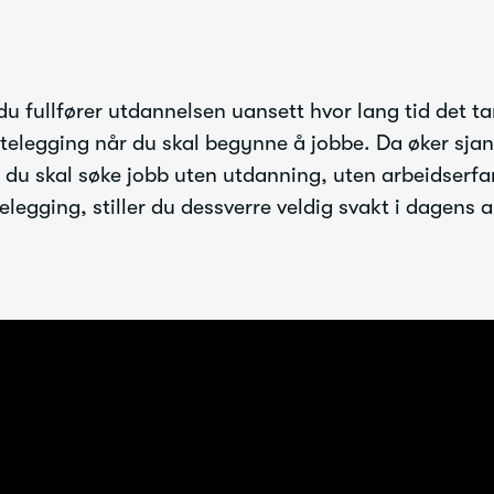
du fullfører utdannelsen uansett hvor lang tid det tar
ettelegging når du skal begynne å jobbe. Da øker sjan
is du skal søke jobb uten utdanning, uten arbeidserf
telegging, stiller du dessverre veldig svakt i dagens