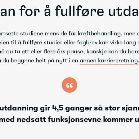
kan for å fullføre utd
ortsette studiene mens de får kreftbehandling, men 
en til å fullføre studier eller fagbrev kan virke lang 
å du ta ett eller flere års pause, kanskje kan du bar
å du begynne helt på nytt i en
annen karriereretning
“
utdanning gir 4,5 ganger så stor sjans
med nedsatt funksjonsevne kommer ut