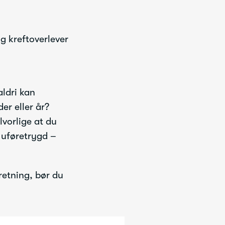
g kreftoverlever
aldri kan
er eller år?
lvorlige at du
 uføretrygd –
retning, bør du