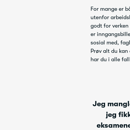
For mange er bå
utenfor arbeids
godt for verken 
er inngangsbille
sosial med, fag
Prøv alt du kan 
har du i alle fal
Jeg mangle
jeg fi
eksamenen